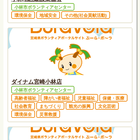
小林市ボランティアセンター
環境保全
地域安全
その他(社会貢献活動)
ダイナム宮崎小林店
小林市ボランティアセンター
高齢者福祉
障がい者福祉
児童福祉
保健・医療
社会教育
まちづくり
観光の振興
文化芸術
環境保全
災害救援