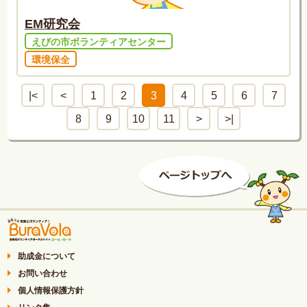
EM研究会
えびの市ボランティアセンター
環境保全
|<
<
1
2
3
4
5
6
7
8
9
10
11
>
>|
助成金について
お問い合わせ
個人情報保護方針