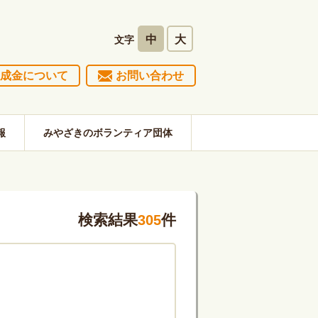
中
大
文字
成金について
お問い合わせ
報
みやざきのボランティア団体
検索結果
件
305