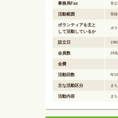
事務局Fax
非公
活動範囲
登録
ボランティアを主と
ボラ
して活動しているか
設立日
19
会員数
29
会費
活動回数
年1
主な活動区分
まち
活動内容
まち