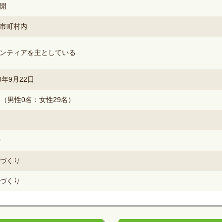
開
市町村内
ンティアを主としている
60年9月22日
名（男性0名：女性29名）
0
づくり
づくり