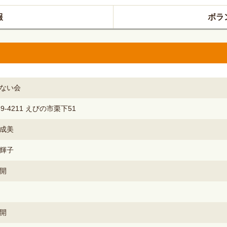
報
ボラ
ない会
89‐4211 えびの市栗下51
成美
輝子
開
開