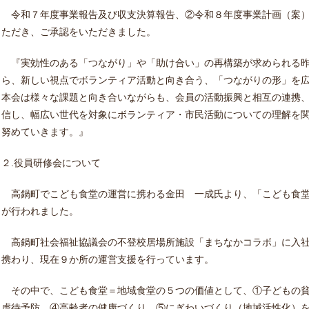
令和７年度事業報告及び収支決算報告、②令和８年度事業計画（案）
ただき、ご承認をいただきました。
『実効性のある「つながり」や「助け合い」の再構築が求められる昨
ら、新しい視点でボランティア活動と向き合う、「つながりの形」を
本会は様々な課題と向き合いながらも、会員の活動振興と相互の連携
信し、幅広い世代を対象にボランティア・市民活動についての理解を
努めていきます。』
２.役員研修会について
高鍋町でこども食堂の運営に携わる金田 一成氏より、「こども食堂
が行われました。
高鍋町社会福祉協議会の不登校居場所施設「まちなかコラボ」に入社
携わり、現在９か所の運営支援を行っています。
その中で、こども食堂＝地域食堂の５つの価値として、①子どもの貧
虐待予防、④高齢者の健康づくり、⑤にぎわいづくり（地域活性化）