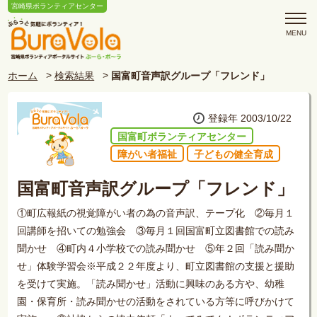
宮崎県ボランティアセンター
ホーム
検索結果
国富町音声訳グループ「フレンド」
登録年 2003/10/22
国富町ボランティアセンター
障がい者福祉
子どもの健全育成
国富町音声訳グループ「フレンド」
①町広報紙の視覚障がい者の為の音声訳、テープ化 ②毎月１
回講師を招いての勉強会 ③毎月１回国富町立図書館での読み
聞かせ ④町内４小学校での読み聞かせ ⑤年２回「読み聞か
せ」体験学習会※平成２２年度より、町立図書館の支援と援助
を受けて実施。「読み聞かせ」活動に興味のある方や、幼稚
園・保育所・読み聞かせの活動をされている方等に呼びかけて