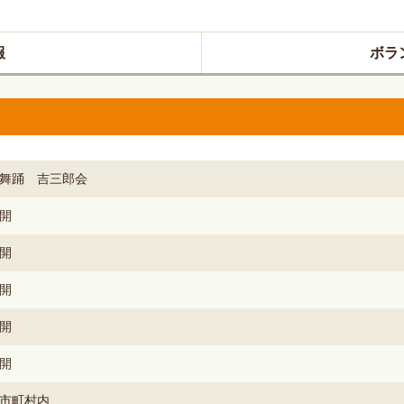
報
ボラ
舞踊 吉三郎会
開
開
開
開
開
市町村内