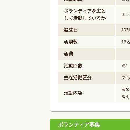
ボランティアを主と
ボラ
して活動しているか
設立日
19
会員数
13
会費
活動回数
週1
主な活動区分
文化
練習
活動内容
富町
ボランティア募集