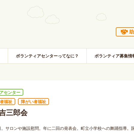
助
ボランティアセンターってなに？
ボランティア募集情
アセンター
者福祉
障がい者福祉
吉三郎会
日。サロンや施設慰問。年に二回の発表会。町立小学校への舞踊指導。