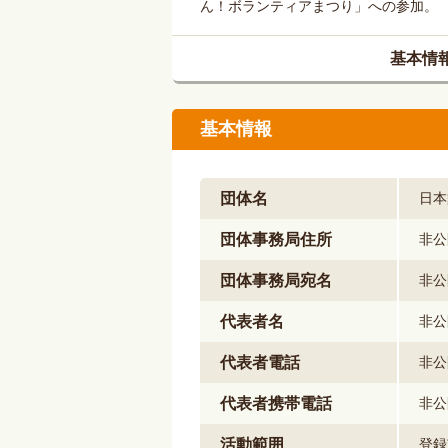
ん！ボランティアまつり」への参加。
基本情
基本情報
団体名
日本
団体事務局住所
非公
団体事務局宛名
非公
代表者名
非公
代表者電話
非公
代表者携帯電話
非公
活動範囲
登録