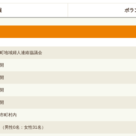
報
ボラ
町地域婦人連絡協議会
開
開
開
開
市町村内
名（男性0名：女性31名）